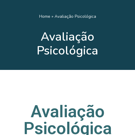
Pular
Home
»
Avaliação Psicológica
para
Avaliação
o
conteúdo
Psicológica
Avaliação
Psicológica